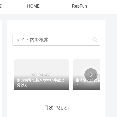
覧
HOME
RepFun
多頭飼育で起きやすい事故と
生体購入時に見るべきポ
分け方
ト
目次