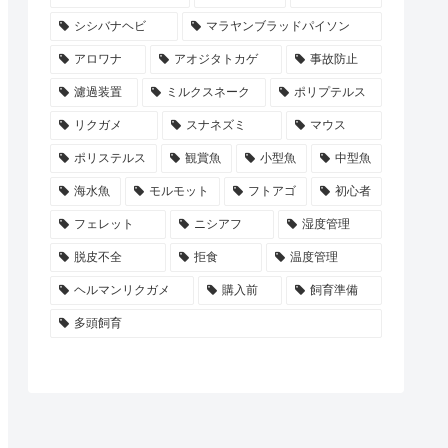
シシバナヘビ
マラヤンブラッドパイソン
アロワナ
アオジタトカゲ
事故防止
濾過装置
ミルクスネーク
ポリプテルス
リクガメ
スナネズミ
マウス
ポリステルス
観賞魚
小型魚
中型魚
海水魚
モルモット
フトアゴ
初心者
フェレット
ニシアフ
湿度管理
脱皮不全
拒食
温度管理
ヘルマンリクガメ
購入前
飼育準備
多頭飼育