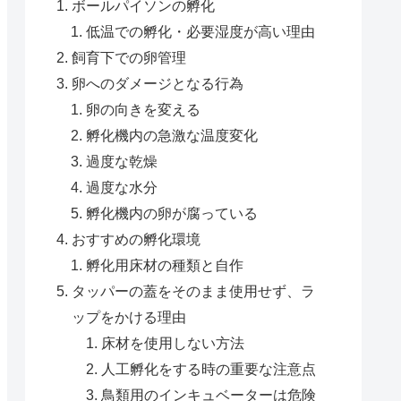
ボールパイソンの孵化
低温での孵化・必要湿度が高い理由
飼育下での卵管理
卵へのダメージとなる行為
卵の向きを変える
孵化機内の急激な温度変化
過度な乾燥
過度な水分
孵化機内の卵が腐っている
おすすめの孵化環境
孵化用床材の種類と自作
タッパーの蓋をそのまま使用せず、ラ
ップをかける理由
床材を使用しない方法
人工孵化をする時の重要な注意点
鳥類用のインキュベーターは危険