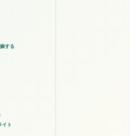
娠する
04
ッチライト