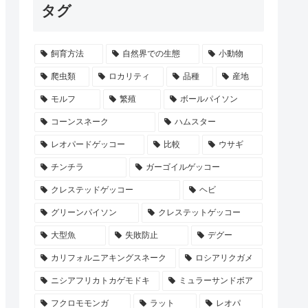
タグ
飼育方法
自然界での生態
小動物
爬虫類
ロカリティ
品種
産地
モルフ
繁殖
ボールパイソン
コーンスネーク
ハムスター
レオパードゲッコー
比較
ウサギ
チンチラ
ガーゴイルゲッコー
クレステッドゲッコー
ヘビ
グリーンパイソン
クレステットゲッコー
大型魚
失敗防止
デグー
カリフォルニアキングスネーク
ロシアリクガメ
ニシアフリカトカゲモドキ
ミュラーサンドボア
フクロモモンガ
ラット
レオパ