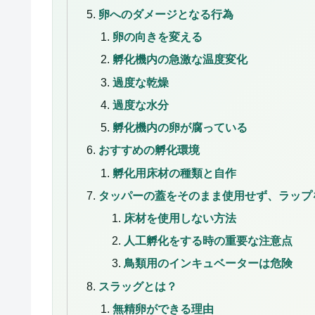
卵へのダメージとなる行為
卵の向きを変える
孵化機内の急激な温度変化
過度な乾燥
過度な水分
孵化機内の卵が腐っている
おすすめの孵化環境
孵化用床材の種類と自作
タッパーの蓋をそのまま使用せず、ラップ
床材を使用しない方法
人工孵化をする時の重要な注意点
鳥類用のインキュベーターは危険
スラッグとは？
無精卵ができる理由