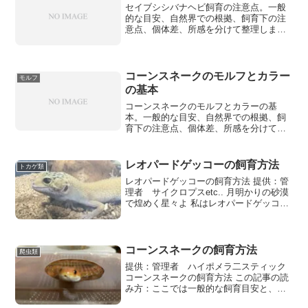
セイブシシバナヘビ飼育の注意点。一般
的な目安、自然界での根拠、飼育下の注
意点、個体差、所感を分けて整理しま
す。
コーンスネークのモルフとカラー
モルフ
の基本
コーンスネークのモルフとカラーの基
本。一般的な目安、自然界での根拠、飼
育下の注意点、個体差、所感を分けて整
理します。
レオパードゲッコーの飼育方法
トカゲ類
レオパードゲッコーの飼育方法 提供：管
理者 サイクロプスetc.. 月明かりの砂漠
で煌めく星々よ 私はレオパードゲッコ
ー、夜の彷徨者 影に紛れて這いずり、獲
物を
コーンスネークの飼育方法
爬虫類
提供：管理者 ハイポメラ二スティック
コーンスネークの飼育方法 この記事の読
み方：ここでは一般的な飼育目安と、実
際の運用上の注意を分けて整理します。