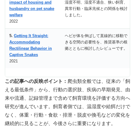
impact of housing and
湿度不明、湿度不適合、狭い飼育、
husbandry on pet snake
異常行動・臨床兆候との関係を検討
welfare
しました。
2022
5.
Getting It Straight:
ヘビが体を伸ばして直線的に移動で
Accommodating
きる空間の必要性を、推奨基準の根
Rectilinear Behavior in
拠とともに検討したレビューです。
Captive Snakes
2021
この記事への反映ポイント：
爬虫類全般では、従来の「飼
える最低条件」から、行動の選択肢、疾病の早期発見、由
来や流通、記録管理まで含めて飼育環境を評価する方向へ
研究が進んでいます。飼育者側では、温湿度や給餌だけで
なく、体重・行動・食欲・排泄・脱皮や換毛などの変化を
継続的に見ることが、今後さらに重要になります。