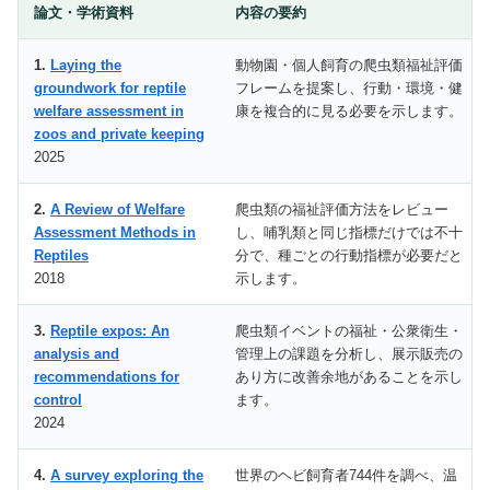
論文・学術資料
内容の要約
1.
Laying the
動物園・個人飼育の爬虫類福祉評価
groundwork for reptile
フレームを提案し、行動・環境・健
welfare assessment in
康を複合的に見る必要を示します。
zoos and private keeping
2025
2.
A Review of Welfare
爬虫類の福祉評価方法をレビュー
Assessment Methods in
し、哺乳類と同じ指標だけでは不十
Reptiles
分で、種ごとの行動指標が必要だと
2018
示します。
3.
Reptile expos: An
爬虫類イベントの福祉・公衆衛生・
analysis and
管理上の課題を分析し、展示販売の
recommendations for
あり方に改善余地があることを示し
control
ます。
2024
4.
A survey exploring the
世界のヘビ飼育者744件を調べ、温