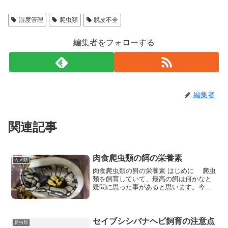
湿度管理
爬虫類
脱皮不全
編集者をフォローする
編集者
関連記事
肉食爬虫類の餌の栄養素
カメ類
肉食爬虫類の餌の栄養素 はじめに 爬虫
類を飼育していて、最高の餌は何かなと
疑問に思った事があると思います。今回
は肉食の爬虫類が摂取するラット、ネズ
ミ、鳥の栄養
セイブシシバナヘビ飼育の注意点
爬虫類