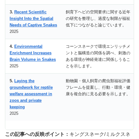
3.
Recent Scientific
飼育下ヘビの空間要求に関する近年
Insight Into the Spatial
の研究を整理し、過度な制限が福祉
Needs of Captive Snakes
低下につながると論じています。
2025
4.
Environmental
コーンスネークで環境エンリッチメ
Enrichment Increases
ントと脳構造の関係を調べ、刺激の
Brain Volume in Snakes
ある環境が神経発達に関係しうるこ
2025
とを示します。
5.
Laying the
動物園・個人飼育の爬虫類福祉評価
groundwork for reptile
フレームを提案し、行動・環境・健
welfare assessment in
康を複合的に見る必要を示します。
zoos and private
keeping
2025
この記事への反映ポイント：
キングスネーク/ミルクスネ