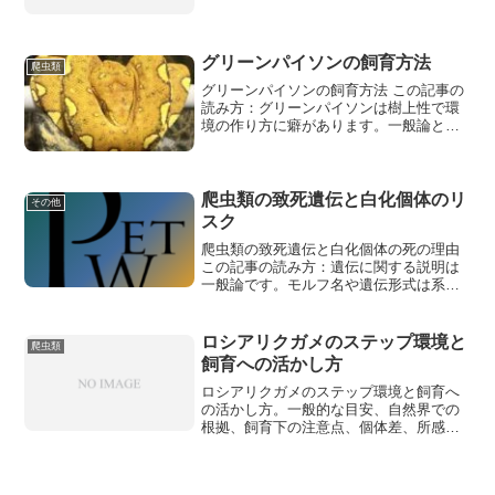
グリーンパイソンの飼育方法
爬虫類
グリーンパイソンの飼育方法 この記事の
読み方：グリーンパイソンは樹上性で環
境の作り方に癖があります。一般論と管
理人の経験を分け、温度・湿度・給餌は
個体の状態を見
爬虫類の致死遺伝と白化個体のリ
その他
スク
爬虫類の致死遺伝と白化個体の死の理由
この記事の読み方：遺伝に関する説明は
一般論です。モルフ名や遺伝形式は系
統・販売表記で混乱しやすいため、繁殖
判断では必ず親情
ロシアリクガメのステップ環境と
爬虫類
飼育への活かし方
ロシアリクガメのステップ環境と飼育へ
の活かし方。一般的な目安、自然界での
根拠、飼育下の注意点、個体差、所感を
分けて整理します。