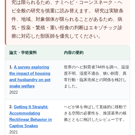
究は限られるため、ナミヘビ・コーンスネーク・ヘ
ビ全般の研究を慎重に読み替えます。 研究は実験条
件、地域、対象個体が限られることがあるため、病
気・投薬・繁殖・重い拒食の判断はエキゾチック診
療に対応した獣医師を優先してください。
論文・学術資料
内容の要約
1.
A survey exploring
世界のヘビ飼育者744件を調べ、温湿
the impact of housing
度不明、湿度不適合、狭い飼育、異
and husbandry on pet
常行動・臨床兆候との関係を検討し
snake welfare
ました。
2022
2.
Getting It Straight:
ヘビが体を伸ばして直線的に移動で
Accommodating
きる空間の必要性を、推奨基準の根
Rectilinear Behavior in
拠とともに検討したレビューです。
Captive Snakes
2021