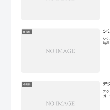
シ
爬虫類
シシ
然界
デ
小動物
デグ
拠、