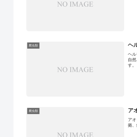
ヘ
爬虫類
ヘル
自然
す。
ア
爬虫類
アオ
拠、