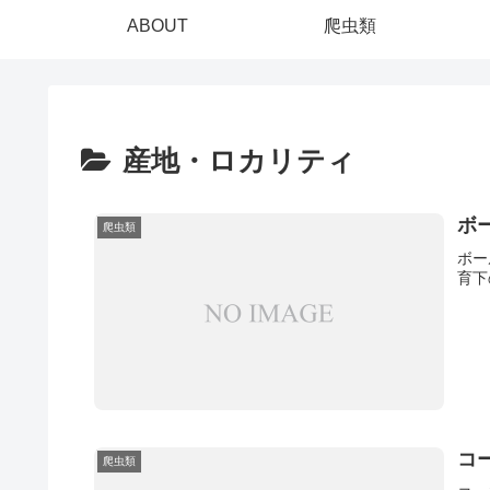
ABOUT
爬虫類
産地・ロカリティ
ボ
爬虫類
ボー
育下
コ
爬虫類