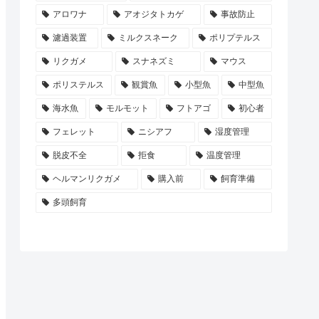
アロワナ
アオジタトカゲ
事故防止
濾過装置
ミルクスネーク
ポリプテルス
リクガメ
スナネズミ
マウス
ポリステルス
観賞魚
小型魚
中型魚
海水魚
モルモット
フトアゴ
初心者
フェレット
ニシアフ
湿度管理
脱皮不全
拒食
温度管理
ヘルマンリクガメ
購入前
飼育準備
多頭飼育