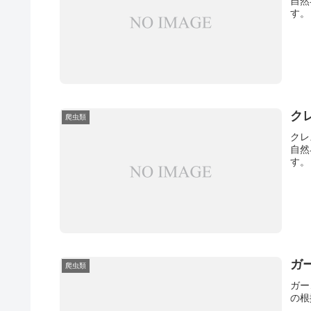
自然
す。
ク
爬虫類
クレ
自然
す。
ガ
爬虫類
ガー
の根