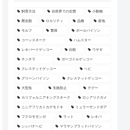
飼育方法
自然界での生態
小動物
爬虫類
ロカリティ
品種
産地
モルフ
繁殖
ボールパイソン
コーンスネーク
ハムスター
レオパードゲッコー
比較
ウサギ
チンチラ
ガーゴイルゲッコー
クレステッドゲッコー
ヘビ
グリーンパイソン
クレステットゲッコー
大型魚
失敗防止
デグー
カリフォルニアキングスネーク
ロシアリクガメ
ニシアフリカトカゲモドキ
ミュラーサンドボア
フクロモモンガ
ラット
レオパ
シシバナヘビ
マラヤンブラッドパイソン