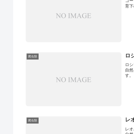
コー
育下
ロ
爬虫類
ロシ
自然
す。
レ
爬虫類
レオ