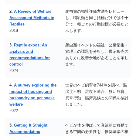
2.
A Review of Welfare
爬虫類の福祉評価方法をレビュー
Assessment Methods in
し、哺乳類と同じ指標だけでは不十
Reptiles
分で、種ごとの行動指標が必要だと
2018
示します。
3.
Reptile expos: An
爬虫類イベントの福祉・公衆衛生・
analysis and
管理上の課題を分析し、展示販売の
recommendations for
あり方に改善余地があることを示し
control
ます。
2024
4.
A survey exploring the
世界のヘビ飼育者744件を調べ、温
impact of housing and
湿度不明、湿度不適合、狭い飼育、
husbandry on pet snake
異常行動・臨床兆候との関係を検討
welfare
しました。
2022
5.
Getting It Straight:
ヘビが体を伸ばして直線的に移動で
Accommodating
きる空間の必要性を、推奨基準の根