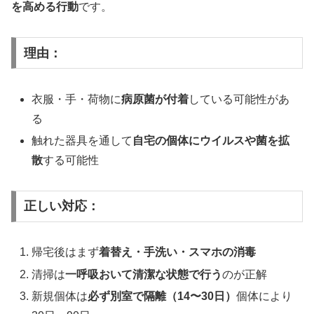
を高める行動
です。
理由：
衣服・手・荷物に
病原菌が付着
している可能性があ
る
触れた器具を通して
自宅の個体にウイルスや菌を拡
散
する可能性
正しい対応：
帰宅後はまず
着替え・手洗い・スマホの消毒
清掃は
一呼吸おいて清潔な状態で行う
のが正解
新規個体は
必ず別室で隔離（14〜30日）
個体により