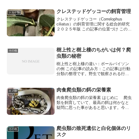
在でもモルフの開発が盛んです。今回は
日本で販売数
クレステッドゲッコーの飼育管理
トカゲ類
クレステッドゲッコー（Correlophus
ciliatus）の飼育管理に関する総合的研究
２０２５年版 この記事の位置づけ この記
事は、クレステッドゲッコーの
樹上性と樹上棲のちがいは何？爬
その他
虫類の秘密
樹上性と樹上棲の違い：ボールパイソン
の例 この記事の読み方：この記事は行動
分類の整理です。野生で観察される行動
を、そのまま飼育ケースの形やサイズの
結論にしないよ
肉食爬虫類の餌の栄養素
カメ類
肉食爬虫類の餌の栄養素 はじめに 爬虫
類を飼育していて、最高の餌は何かなと
疑問に思った事があると思います。今回
は肉食の爬虫類が摂取するラット、ネズ
ミ、鳥の栄養
爬虫類の致死遺伝と白化個体のリ
その他
スク