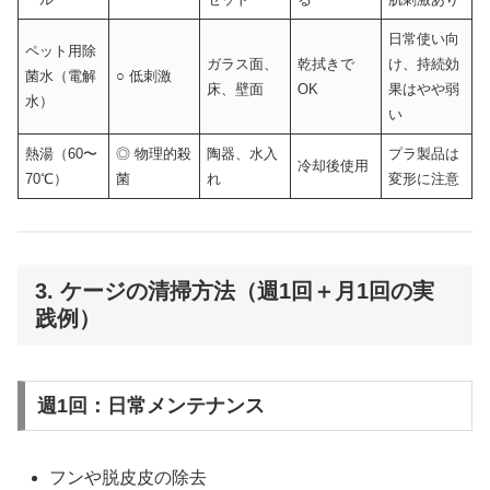
日常使い向
ペット用除
ガラス面、
乾拭きで
け、持続効
菌水（電解
○ 低刺激
床、壁面
OK
果はやや弱
水）
い
熱湯（60〜
◎ 物理的殺
陶器、水入
プラ製品は
冷却後使用
70℃）
菌
れ
変形に注意
3. ケージの清掃方法（週1回＋月1回の実
践例）
週1回：日常メンテナンス
フンや脱皮皮の除去