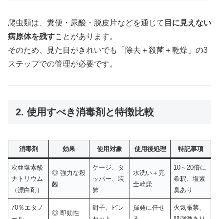
爬虫類は、糞便・尿酸・脱皮片などを通じて
目に見えない
病原体を残す
ことがあります。
そのため、見た目がきれいでも「除去＋殺菌＋乾燥」の3
ステップでの管理が必要です。
2. 使用すべき消毒剤と特徴比較
消毒剤
効果
使用対象
使用後処理
特記事項
次亜塩素酸
ケージ、タ
10～20倍に
◎ 強力な殺
水洗い＋完
ナトリウム
ッパー、装
希釈、塩素
菌
全乾燥
（漂白剤）
飾
臭あり
70％エタノ
鉗子、ピン
揮発に任せ
火気厳禁、
◎ 即効性
ール
セット
る
肌刺激あり