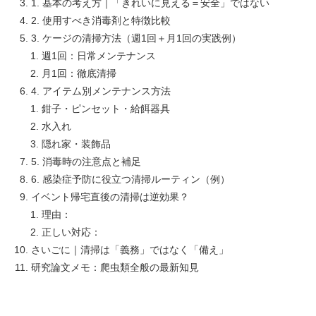
1. 基本の考え方｜「きれいに見える＝安全」ではない
2. 使用すべき消毒剤と特徴比較
3. ケージの清掃方法（週1回＋月1回の実践例）
週1回：日常メンテナンス
月1回：徹底清掃
4. アイテム別メンテナンス方法
鉗子・ピンセット・給餌器具
水入れ
隠れ家・装飾品
5. 消毒時の注意点と補足
6. 感染症予防に役立つ清掃ルーティン（例）
イベント帰宅直後の清掃は逆効果？
理由：
正しい対応：
さいごに｜清掃は「義務」ではなく「備え」
研究論文メモ：爬虫類全般の最新知見