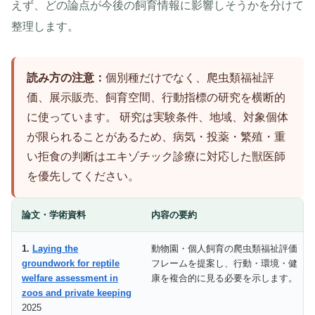
えず、どの論点が今後の飼育情報に影響しそうかを分けて
整理します。
読み方の注意：
個別種だけでなく、爬虫類福祉評
価、展示販売、飼育空間、行動指標の研究を横断的
に使っています。 研究は実験条件、地域、対象個体
が限られることがあるため、病気・投薬・繁殖・重
い拒食の判断はエキゾチック診療に対応した獣医師
を優先してください。
論文・学術資料
内容の要約
1.
Laying the
動物園・個人飼育の爬虫類福祉評価
groundwork for reptile
フレームを提案し、行動・環境・健
welfare assessment in
康を複合的に見る必要を示します。
zoos and private keeping
2025