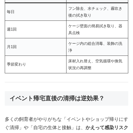
フン除去、水チェック、霧吹き
毎日
後の拭き取り
ケージ壁面の簡易拭き取り、器
週1回
具点検
ケージ内の総合消毒、装飾の洗
月1回
浄
床材入れ替え、空気循環や換気
季節変わり
状況の再調整
イベント帰宅直後の清掃は逆効果？
多くの飼育者がやりがちな「イベントやショップ帰りにす
ぐ清掃」や「自宅の生体と接触」は、
かえって感染リスク