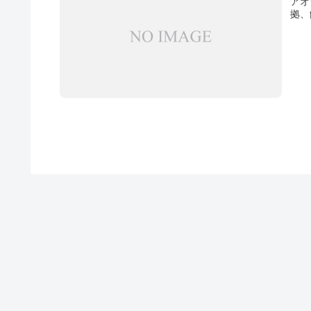
アオ
拠、