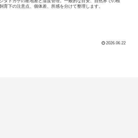
ジタトカゲの産地差と湿度管理。一般的な目安、自然界での根
飼育下の注意点、個体差、所感を分けて整理します。
2026.06.22