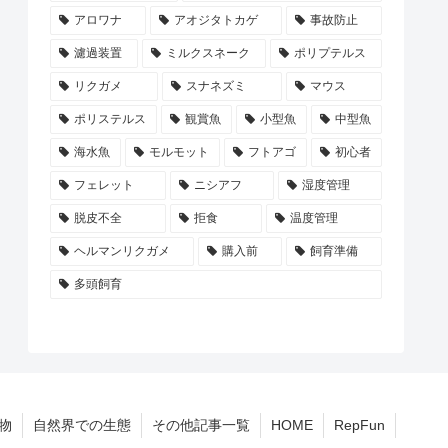
アロワナ
アオジタトカゲ
事故防止
濾過装置
ミルクスネーク
ポリプテルス
リクガメ
スナネズミ
マウス
ポリステルス
観賞魚
小型魚
中型魚
海水魚
モルモット
フトアゴ
初心者
フェレット
ニシアフ
湿度管理
脱皮不全
拒食
温度管理
ヘルマンリクガメ
購入前
飼育準備
多頭飼育
物
自然界での生態
その他記事一覧
HOME
RepFun