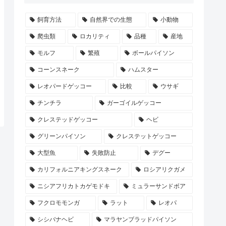
飼育方法
自然界での生態
小動物
爬虫類
ロカリティ
品種
産地
モルフ
繁殖
ボールパイソン
コーンスネーク
ハムスター
レオパードゲッコー
比較
ウサギ
チンチラ
ガーゴイルゲッコー
クレステッドゲッコー
ヘビ
グリーンパイソン
クレステットゲッコー
大型魚
失敗防止
デグー
カリフォルニアキングスネーク
ロシアリクガメ
ニシアフリカトカゲモドキ
ミュラーサンドボア
フクロモモンガ
ラット
レオパ
シシバナヘビ
マラヤンブラッドパイソン