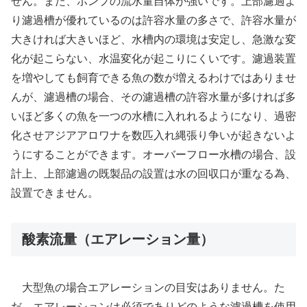
せん。また、ポンプの流水量自体が強いです。上部濾過よ
り濾過槽が優れているのは許容水量の多さで、許容水量が
大きければ大きいほど、水槽内の環境は安定し、急激な変
化が起こらない、水温変化が起こりにくいです。濾過装置
を増やしても飼育できる魚の数が増えるわけではありませ
んが、濾過槽の場合、その濾過槽の許容水量が多ければ多
いほど多くの魚を一つの水槽に入れれるようになり、過密
化させアジアアロワナを数匹入れ縄張り争いが起きないよ
うにすることができます。オーバーフロー水槽の場合、設
計上、上部濾過の既製品の設置は水の回収口が重なる為、
設置できません。
酸素流量（エアレーション量）
大型魚の場合エアレーションの目安はありません。た
だ、エアレーションは必須でありどのような濾過槽を使用