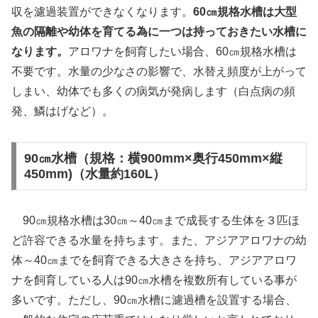
収を濾過装置ができなくなります。
60㎝規格水槽は大型
魚の隔離や幼体を育てる為に一つは持っておきたい水槽に
なります。
アロワナを飼育したい場合、60㎝規格水槽は
不要です。水量の少なさの影響で、水替え頻度が上がって
しまい、幼体でも多くの病気が発病します（白点病の頻
発、鱗はげなど）。
90㎝水槽（規格：横900mm×奥行450mm×縦
450mm)（水量約160L）
90㎝規格水槽は30㎝～40㎝まで成長する生体を３匹ほ
ど許容できる水量を持ちます。また、アジアアロワナの幼
体～40㎝までを飼育できる大きさを持ち、アジアアロワ
ナを飼育している人は90㎝水槽を複数所有している事が
多いです。ただし、90㎝水槽に濾過槽を設置する場合、