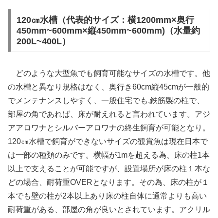
120㎝水槽（代表的サイズ：横1200mm×奥行
450mm~600mm×縦450mm~600mm)（水量約
200L~400L）
どのような大型魚でも飼育可能なサイズの水槽です。他
の水槽と異なり規格はなく、奥行き60cm縦45cmが一般的
でメンテナンスしやすく、一般住宅でも,鉄筋製の柱で、
部屋の角であれば、床が耐えれると言われています。アジ
アアロワナとシルバーアロワナの終生飼育が可能となり。
120㎝水槽で飼育ができないサイズの観賞魚は現在日本で
は一部の種類のみです。横幅が1mを超える為、床の柱1本
以上で支えることが可能ですが、設置場所が床の柱１本な
どの場合、耐荷重OVERとなります。その為、床の柱が１
本でも壁の柱が2本以上あり床の柱自体に通常よりも高い
耐荷重がある、部屋の角が良いとされています。アクリル