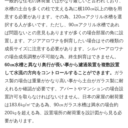
一般的な住宅の床荷重ではかなり厳しいと言われており、
水槽の土台を多くの柱で支える為に横100㎝以上の物を用
意する必要があります。その為、120㎝アクリル水槽を選
択する人が多いです。ただし、90㎝アクリル水槽であれ
ば問題ないとの意見もありますが多くの場合部屋の角に設
置します。アジアアロワナを飼育したい場合はその種類の
成長サイズに注意する必要があります。シルバーアロワナ
の場合成長調整が不可能な為、終生飼育はできません。
60㎝水槽と異なり奥行が長い事から濾過装置を複数設置
して水流の方向をコントロールすることができます。
ガラ
ス製の場合は重量がかなり高い事から土台がガラス製に耐
えれるか確認が必要です。アパートやマンションの場合設
置許可を取らなければないけません。日本の家屋の耐荷重
は183.6㎏/㎡である為、90㎝ガラス水槽は満水の場合約
200㎏を超える為、設置場所の耐荷重を設計図から見る必
要があります。