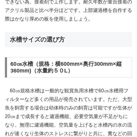
できない為、接着剤で工作します。耐久年数が重合接着の
アクリル製品と比べ半分ほどです。上部濾過槽を自作する
際はかなり厚めの板を使用しましょう。
水槽サイズの選び方
60㎝水槽（規格：横600mm×奥行300mm×縦
360mm)（水量約５０L）
60㎝規格水槽は一般的な観賞魚用水槽で60㎝水槽用フ
ィルターなど多くの用品が発売されています。ただ、大型
魚を飼育する場合は幼体時のみの飼育は可能ですが生体が
20㎝まで成長すると濾過機能、必要空気量が不足がちに
なり、無理に濾過機能、空気量を上げると水槽内の水の流
れが速くなり生体のストレスに繋がりと共に、糞などの回