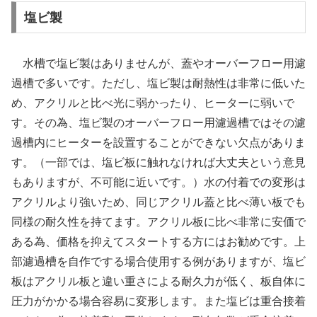
塩ビ製
水槽で塩ビ製はありませんが、蓋やオーバーフロー用濾
過槽で多いです。ただし、塩ビ製は耐熱性は非常に低いた
め、アクリルと比べ光に弱かったり、ヒーターに弱いで
す。その為、塩ビ製のオーバーフロー用濾過槽ではその濾
過槽内にヒーターを設置することができない欠点がありま
す。（一部では、塩ビ板に触れなければ大丈夫という意見
もありますが、不可能に近いです。）水の付着での変形は
アクリルより強いため、同じアクリル蓋と比べ薄い板でも
同様の耐久性を持てます。アクリル板に比べ非常に安価で
ある為、価格を抑えてスタートする方にはお勧めです。上
部濾過槽を自作でする場合使用する例がありますが、塩ビ
板はアクリル板と違い重さによる耐久力が低く、板自体に
圧力がかかる場合容易に変形します。また塩ビは重合接着