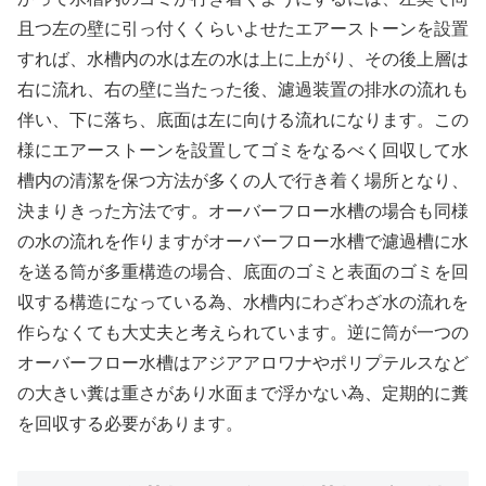
且つ左の壁に引っ付くくらいよせたエアーストーンを設置
すれば、水槽内の水は左の水は上に上がり、その後上層は
右に流れ、右の壁に当たった後、濾過装置の排水の流れも
伴い、下に落ち、底面は左に向ける流れになります。この
様にエアーストーンを設置してゴミをなるべく回収して水
槽内の清潔を保つ方法が多くの人で行き着く場所となり、
決まりきった方法です。オーバーフロー水槽の場合も同様
の水の流れを作りますがオーバーフロー水槽で濾過槽に水
を送る筒が多重構造の場合、底面のゴミと表面のゴミを回
収する構造になっている為、水槽内にわざわざ水の流れを
作らなくても大丈夫と考えられています。逆に筒が一つの
オーバーフロー水槽はアジアアロワナやポリプテルスなど
の大きい糞は重さがあり水面まで浮かない為、定期的に糞
を回収する必要があります。