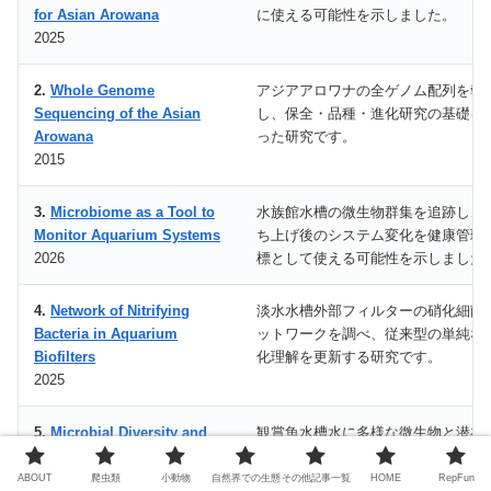
for Asian Arowana
に使える可能性を示しました。
2025
2.
Whole Genome
アジアアロワナの全ゲノム配列を報
Sequencing of the Asian
し、保全・品種・進化研究の基礎を
Arowana
った研究です。
2015
3.
Microbiome as a Tool to
水族館水槽の微生物群集を追跡し、
Monitor Aquarium Systems
ち上げ後のシステム変化を健康管理
2026
標として使える可能性を示しました
4.
Network of Nitrifying
淡水水槽外部フィルターの硝化細菌
Bacteria in Aquarium
ットワークを調べ、従来型の単純な
Biofilters
化理解を更新する研究です。
2025
5.
Microbial Diversity and
観賞魚水槽水に多様な微生物と潜在
Potential Pathogens in
病原体が存在することを示した研究
Ornamental Fish Aquarium
す。
ABOUT
爬虫類
小動物
自然界での生態
その他記事一覧
HOME
RepFun