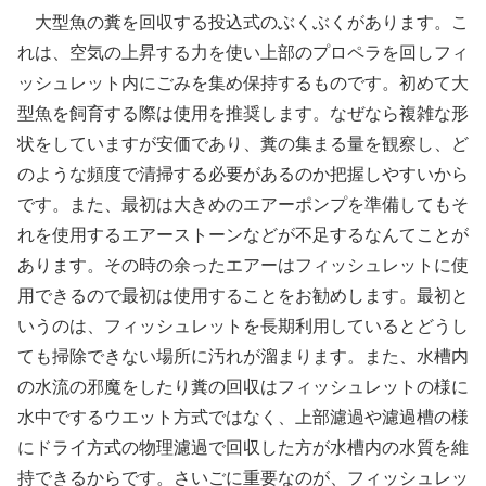
大型魚の糞を回収する投込式のぶくぶくがあります。こ
れは、空気の上昇する力を使い上部のプロペラを回しフィ
ッシュレット内にごみを集め保持するものです。初めて大
型魚を飼育する際は使用を推奨します。なぜなら複雑な形
状をしていますが安価であり、糞の集まる量を観察し、ど
のような頻度で清掃する必要があるのか把握しやすいから
です。また、最初は大きめのエアーポンプを準備してもそ
れを使用するエアーストーンなどが不足するなんてことが
あります。その時の余ったエアーはフィッシュレットに使
用できるので最初は使用することをお勧めします。最初と
いうのは、フィッシュレットを長期利用しているとどうし
ても掃除できない場所に汚れが溜まります。また、水槽内
の水流の邪魔をしたり糞の回収はフィッシュレットの様に
水中でするウエット方式ではなく、上部濾過や濾過槽の様
にドライ方式の物理濾過で回収した方が水槽内の水質を維
持できるからです。さいごに重要なのが、フィッシュレッ