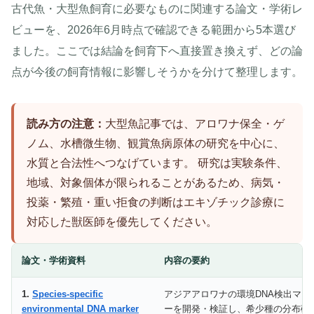
古代魚・大型魚飼育に必要なものに関連する論文・学術レ
ビューを、2026年6月時点で確認できる範囲から5本選び
ました。ここでは結論を飼育下へ直接置き換えず、どの論
点が今後の飼育情報に影響しそうかを分けて整理します。
読み方の注意：
大型魚記事では、アロワナ保全・ゲ
ノム、水槽微生物、観賞魚病原体の研究を中心に、
水質と合法性へつなげています。 研究は実験条件、
地域、対象個体が限られることがあるため、病気・
投薬・繁殖・重い拒食の判断はエキゾチック診療に
対応した獣医師を優先してください。
論文・学術資料
内容の要約
1.
Species-specific
アジアアロワナの環境DNA検出マー
environmental DNA marker
ーを開発・検証し、希少種の分布確