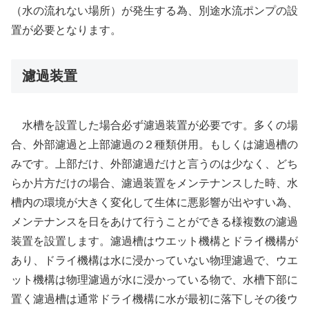
（水の流れない場所）が発生する為、別途水流ポンプの設
置が必要となります。
濾過装置
水槽を設置した場合必ず濾過装置が必要です。多くの場
合、外部濾過と上部濾過の２種類併用。もしくは濾過槽の
みです。上部だけ、外部濾過だけと言うのは少なく、どち
らか片方だけの場合、濾過装置をメンテナンスした時、水
槽内の環境が大きく変化して生体に悪影響が出やすい為、
メンテナンスを日をあけて行うことができる様複数の濾過
装置を設置します。濾過槽はウエット機構とドライ機構が
あり、ドライ機構は水に浸かっていない物理濾過で、ウエ
ット機構は物理濾過が水に浸かっている物で、水槽下部に
置く濾過槽は通常ドライ機構に水が最初に落下しその後ウ