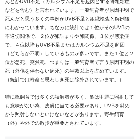
んどがUVB不足（カルシウム不足を起因とする骨粗鬆症
などを含む）と言われています。一般飼育者が原因不明で
死んだと思う多くの事例がUVB不足と組織検査と解剖後
にわかっています。ちなみに統計では１位がそのUVBの
不適切関係で、２位が卵詰まりや卵関係、３位が感染症
で、４位以降もUVB不足またはカルシウム不足を起因
（どちらか不明）しているものが多いです。また１位と２
位が急死、突然死、つまりは一般飼育者で言う原因不明の
死（外傷を伴わない病死）の半数以上を占めています。
（統計では寿命と思わしき死は除外されています。）
特に亀飼育では多くの誤解者が多く、亀は甲羅に照射して
も意味がない為、皮膚に当てる必要があり、UVBを斜め
から照射しないといけないなどがあります。野生飼育
（外）や外での散歩が重要とされています。