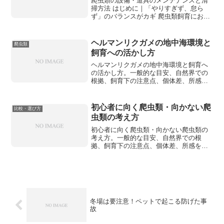
爬虫類の設備・道具のメンテナンスと清
掃方法 はじめに｜「やりすぎず、怠ら
ず」のバランスがカギ 爬虫類飼育におい
て、ケージ・水容器・床材・装飾などの
設備を定期的に
ヘルマンリクガメの地中海環境と
爬虫類
飼育への活かし方
ヘルマンリクガメの地中海環境と飼育へ
の活かし方。一般的な目安、自然界での
根拠、飼育下の注意点、個体差、所感を
分けて整理します。
初心者に向く爬虫類・向かない爬
比較・選び方
虫類の考え方
初心者に向く爬虫類・向かない爬虫類の
考え方。一般的な目安、自然界での根
拠、飼育下の注意点、個体差、所感を分
けて整理します。
冬場は要注意！ペットで起こる防げた事
故