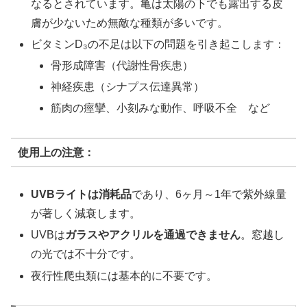
なるとされています。亀は太陽の下でも露出する皮
膚が少ないため無敵な種類が多いです。
ビタミンD₃の不足は以下の問題を引き起こします：
骨形成障害（代謝性骨疾患）
神経疾患（シナプス伝達異常）
筋肉の痙攣、小刻みな動作、呼吸不全 など
使用上の注意：
UVBライトは消耗品
であり、6ヶ月～1年で紫外線量
が著しく減衰します。
UVBは
ガラスやアクリルを通過できません
。窓越し
の光では不十分です。
夜行性爬虫類には基本的に不要です。