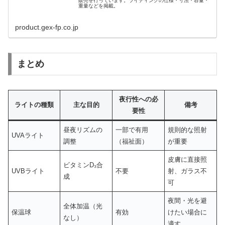
販売を行っています。ライティングの仕様・寸法・容量・
重量などを掲載。
product.gex-fp.co.jp
まとめ
夜行性への必
ライトの種類
主な目的
備考
要性
昼夜リズムの
一部で有用
規則的な照射
UVAライト
調整
（福祉面）
が重要
皮膚に直接照
ビタミンD₃合
UVBライト
不要
射、ガラス不
成
可
夜間・光を避
全体加温（光
保温球
有効
けたい場合に
なし）
適す