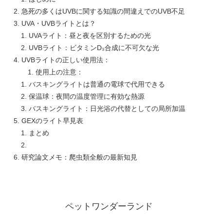
急死の多くはUVBに関する知識の間違えでのUVB不足
UVA・UVBライトとは？
UVAライト：昼と夜を区別するための光
UVBライト：ビタミンD₃合成に不可欠な光
UVBライトの正しい使用法：
使用上の注意：
バスキングライトは普通の電球で代用できる
保温球：夜間の温度管理に有効な熱源
バスキングライト：日光浴の代替としての局所加温
GEXのライト早見表
まとめ
研究論文メモ：爬虫類全般の最新知見
ペットワンダーランド