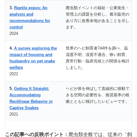
3.
Reptile expos: An
爬虫類イベントの福祉・公衆衛生・
analysis and
管理上の課題を分析し、展示販売の
recommendations for
あり方に改善余地があることを示し
control
ます。
2024
4.
A survey exploring the
世界のヘビ飼育者744件を調べ、温
impact of housing and
湿度不明、湿度不適合、狭い飼育、
husbandry on pet snake
異常行動・臨床兆候との関係を検討
welfare
しました。
2022
5.
Getting It Straight:
ヘビが体を伸ばして直線的に移動で
Accommodating
きる空間の必要性を、推奨基準の根
Rectilinear Behavior in
拠とともに検討したレビューです。
Captive Snakes
2021
この記事への反映ポイント：
爬虫類全般では、従来の「飼