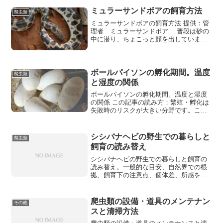
ミュラーサンドボアの飼育方法
爬虫類
ミュラーサンドボアの飼育方法 提供：管
理者 ミュラーサンドボア 普段は砂の
中に潜り、ちょこっと顔を出していま
す。そんな愛くるしい行動と顔、しっぽ
を持つミュラー
ボールパイソンの孵化期間。温度
爬虫類
と湿度の関係
ボールパイソンの孵化期間。温度と湿度
の関係 この記事の読み方：繁殖・孵化は
失敗時のリスクが大きい分野です。ここ
では一般的な考え方と管理人の経験を分
け、異常卵や脱
シシバナヘビの野生での暮らしと
爬虫類
飼育の読み替え
シシバナヘビの野生での暮らしと飼育の
読み替え。一般的な目安、自然界での根
拠、飼育下の注意点、個体差、所感を分
けて整理します。
爬虫類の設備・道具のメンテナン
その他
スと清掃方法