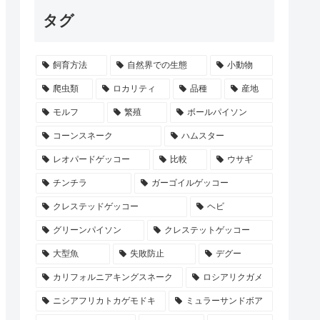
タグ
飼育方法
自然界での生態
小動物
爬虫類
ロカリティ
品種
産地
モルフ
繁殖
ボールパイソン
コーンスネーク
ハムスター
レオパードゲッコー
比較
ウサギ
チンチラ
ガーゴイルゲッコー
クレステッドゲッコー
ヘビ
グリーンパイソン
クレステットゲッコー
大型魚
失敗防止
デグー
カリフォルニアキングスネーク
ロシアリクガメ
ニシアフリカトカゲモドキ
ミュラーサンドボア