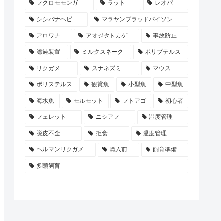
フクロモモンガ
ラット
レオパ
シシバナヘビ
マラヤンブラッドパイソン
アロワナ
アオジタトカゲ
事故防止
濾過装置
ミルクスネーク
ポリプテルス
リクガメ
スナネズミ
マウス
ポリステルス
観賞魚
小型魚
中型魚
海水魚
モルモット
フトアゴ
初心者
フェレット
ニシアフ
湿度管理
脱皮不全
拒食
温度管理
ヘルマンリクガメ
購入前
飼育準備
多頭飼育